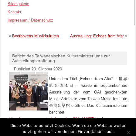
Bildergalerie
Kontakt
Impressum / Datenschutz
«
Beethovens Musikkulturen
Ausstellung: Echoes from Afar
»
Bericht des Taiwanesischen Kultusministeriums zur
Ausstellungseröffnung
Publiziert
20. Oktober 2020
Unter dem Titel „Echoes from Afar“ 「世界
影音遺產日」 wurde im September die
Ausstellung der vom OAI geschenkten
Musik-Artefakte vom Taiwan Music Institute
臺灣音樂館 eröffnet. Das Kultusministerium
berichtet:
https://www.moc.gov.tw/information_250_118735.html
Diese Website benutzt Cookies. Wenn du die Website weiter
nutzt, gehen wir von deinem Einverständnis aus.