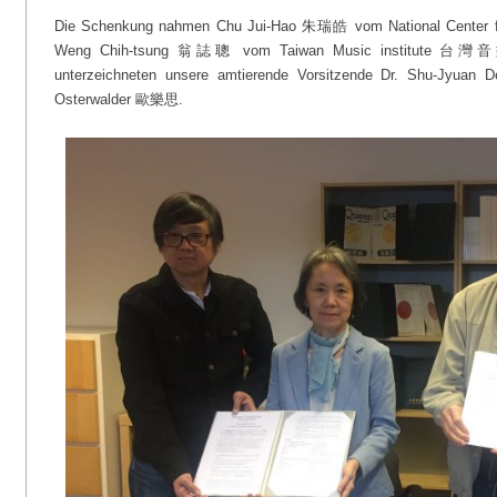
Die Schenkung nahmen Chu Jui-Hao 朱瑞皓 vom National Cente
Weng Chih-tsung 翁誌聰 vom Taiwan Music institute 台灣音樂
unterzeichneten unsere amtierende Vorsitzende Dr. Shu-Jyua
Osterwalder 歐樂思.