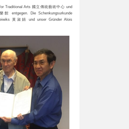
r for Traditional Arts 國立傳統藝術中心 und
館 entgegen. Die Schenkungsurkunde
n Deiwiks 黃淑娟 und unser Gründer Alois