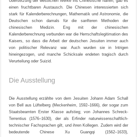
Übersetzung der westlichen Werke ins Chinesische halfen, gab es
einen fruchtbaren Austausch. Die Chinesen interessierten sich
stark für Kalenderberechnungen, Mathematik und Astronomie, die
Deutschen schon damals für die sanfteren Methoden der
chinesischen Medizin. Eng mit der chinesischen
Kalenderberechnung verbunden war die Herrschaftslegitimation des
Kaisers, so dass die Arbeit der deutschen Jesuiten immer auch
von politischer Relevanz war. Auch wurden sie in Intrigen
hineingezogen, und manche Schicksale endeten tragisch durch
Verurteilung oder Suizid.
Die Ausstellung
Die Ausstellung erzählte von dem Jesuiten Johann Adam Schall
von Bell aus Lüftelberg (Meckenheim, 1592–1666), der sogar zum
Staatsbeamten Erster Klasse aufstieg; von Johannes Schreck-
Terrentius (1576–1630), der als Erfinder naturwissenschaftlich-
technischer Fachsprachen gilt, und ihren Kollegen. Zudem wird der
bedeutende Chinese Xu Guangqi (1562–1633),