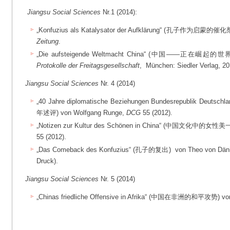
Jiangsu Social Sciences
Nr.1 (2014):
„Konfuzius als Katalysator der Aufklärung“ (孔子作为启蒙的催化剂)
Zeitung
.
„Die aufsteigende Weltmacht China“ (中国——正在崛起的世界
Protokolle der Freitagsgesellschaft
, München: Siedler Verlag, 20
Jiangsu Social Sciences
Nr. 4 (2014)
„40 Jahre diplomatische Beziehungen Bundesrepublik Deutsc
年述评) von Wolfgang Runge,
DCG
55 (2012).
„Notizen zur Kultur des Schönen in China“ (中国文化中的女性美一瞥
55 (2012).
„Das Comeback des Konfuzius“ (孔子的复出) von Theo von Dän
Druck).
Jiangsu Social Sciences
Nr. 5 (2014)
„Chinas friedliche Offensive in Afrika“ (中国在非洲的和平攻势) von J