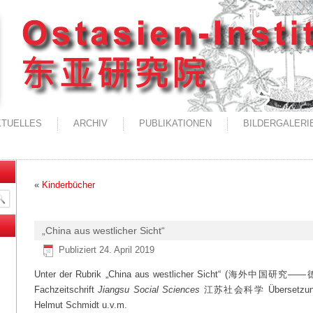
KTUELLES
ARCHIV
PUBLIKATIONEN
BILDERGALERI
«
Kinderbücher
„China aus westlicher Sicht“
Publiziert
24. April 2019
Unter der Rubrik „China aus westlicher Sicht“ (海外中国研究——德国
Fachzeitschrift
Jiangsu Social Sciences
江苏社会科学 Übersetzungen 
Helmut Schmidt u.v.m.