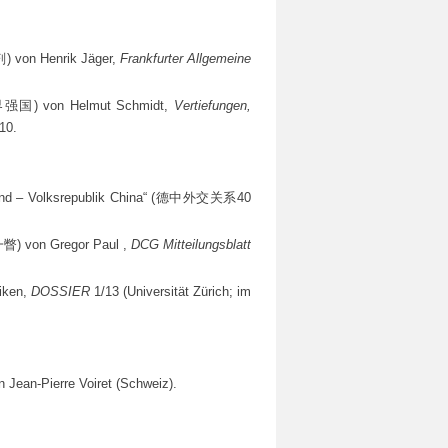
 von Henrik Jäger,
Frankfurter Allgemeine
强国) von Helmut Schmidt,
Vertiefungen,
10.
hland – Volksrepublik China“ (德中外交关系40
) von Gregor Paul ,
DCG Mitteilungsblatt
iken,
DOSSIER
1/13 (Universität Zürich; im
ean-Pierre Voiret (Schweiz).